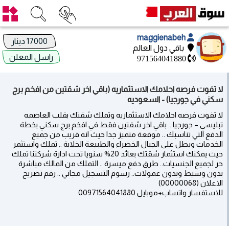
maggienabeh
17000 دينار
باقي دول العالم
راسل المعلن
971564041880
لا تفوت فرصه احلامك الاستثماريه (باقي اخر شقتين من افخم برج
سكني في جورجيا) - السعوديه
لا تفوت فرصه احلامك الاستثماريه وتملك شقتك بقلب العاصمه
تبليسي – جورجيا .. باقي اخر شقتين فقط في افخم برج سكني بخطة
الدفع التي تناسبك .. موقعة متميز جدا حيث انه قريب من جميع
الخدمات ويطل على الجبال الخضراء والطبيعة الخلابة .. تملك واستثمر
حيث يمكنك استثمار شقتك بعائد 20% سنويا تحت ادارة شركتنا تملك
حر لجميع الجنسيات.. طرق دفع ميسرة .. التملك من المالك مباشرة
بدون وسيط وبدون عمولات.. رسوم التسجيل مجاني .. رقم تصريح
الاعلان (00000068)
للاستفسار واتساب+موبايل 00971564041880