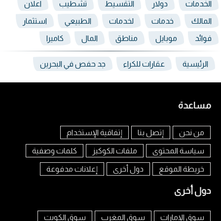
الخدمات
دولار
التقسيط
تشطيب
اعلان
المالك
خدمات
لخدمات
الطبيعي
استثمار
فوائد
موبايل
مناطق
المال
كاميرا
الرئيسية
عقارات للكراء
جد حفص في البحرين
مساعدة
من نحن
إتصل بنا
إتفاقية الإستخدام
سياسة المحتوى
ملفات الكوكيز
كلمات وصفية
خريطة الموقع
دول أخرى
إعلانات مدفوعة
دول أخرى
سوق الإمارات
سوق المغرب
سوق الكويت