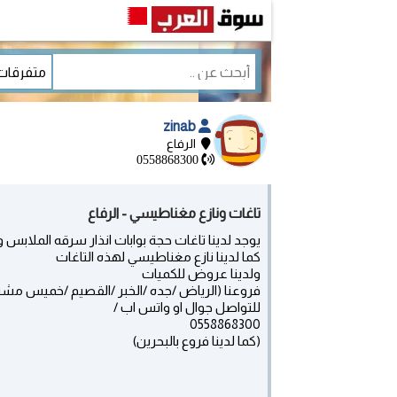
zinab
الرفاع
0558868300
تاغات ونازع مغناطيسي - الرفاع
يوجد لدينا تاغات حجة بوابات انذار سرقه الملابس 
كما لدينا نازع مغناطيسي لهذه التاغات
ولدينا عروض للكميات
فروعنا (الرياض /جده /الخبر /القصيم /خميس مش
للتواصل جوال او واتس اب /
0558868300
(كما لدينا فروع بالبحرين)