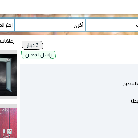
إعلانات
2 دينار
راسل المعلن
والعطور
يط)