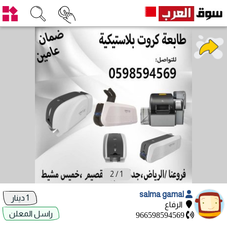
2
/
1
salma gamal
1 دينار
الرفاع
راسل المعلن
966598594569