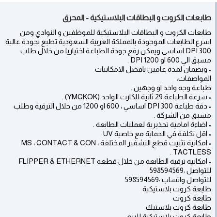
طابعات الكروت و البطاقات البلاستيكية - المحرق
طابعات الكروت و البطاقات البلاستيكية للموظفين و النوادي ومن
اسرع الطابعات الموجودة بالمملكة العربية السعودية تطبع بجودة عالية
300 DPI اساسي ويمكن رفع جودة الطباعة اختياريا من خلال طلب
مسبق الي 600 او 1200 DPI .
• وبضمان لمدة عامين بافضل الامكانيات
المواصفات:
طباعة وجه واحد او وجهين .
• سرعة الطباعة 29 ثانية للكارت الواحد (YMCKOK) .
• دقة طباعة 300 DPI اساسي ، 600 او 1200 من خلال الترقية وطلب
مسبق من الشركة .
• اضاءة امامية تحذيرية لعمليات الطابعة .
• اقل تكلفة في الحماية مع خاصية UV .
• امكانية تثبيت قطع التشفير المختلفة ، MS ، CONTACT & CON
TACTLESS .
• امكانية ترقية الطابعة من خلال قطعة FLIPPER & ETHERNET
للتواصل :598594569
للتواصل واتساب :598594569
طابعة كروت بلاستيكية
طابعة كروت
طابعة كروت بلاستيك
طابعة كروت بلاستيكية للبيع