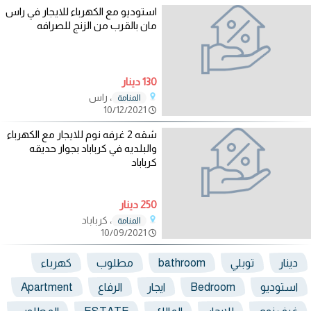
استوديو مع الكهرباء للايجار في راس
مان بالقرب من الزنج للصرافه
130 دينار
، راس
المنامة
10/12/2021
شقه 2 غرفه نوم للايجار مع الكهرباء
والبلديه في كرباباد بجوار حديقه
كرباباد
250 دينار
، كرباباد
المنامة
10/09/2021
دينار
توبلي
bathroom
مطلوب
كهرباء
استوديو
Bedroom
ايجار
الرفاع
Apartment