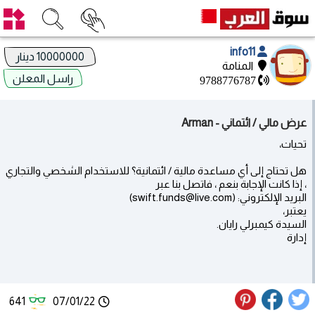
info11
10000000 دينار
المنامة
راسل المعلن
9788776787
عرض مالي / ائتماني - Arman
تحيات،
هل تحتاج إلى أي مساعدة مالية / ائتمانية؟ للاستخدام الشخصي والتجاري
، إذا كانت الإجابة بنعم ، فاتصل بنا عبر
البريد الإلكتروني: (swift.funds@live.com)
يعتبر،
السيدة كيمبرلي رايان.
إدارة
641
07/01/22