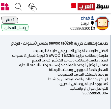
zinab
1 دينار
الرفاع
راسل المعلن
0558868300
طابعة إيصالات حرارية sewoo te32eb بضمان3سنوات - الرفاع
افضل طابعات الفواتير الاسرع في طباعة الريسيت
طابعة إيصالات حرارية SEWOO TE32EB كورية ضمان 3 سنوات
افضل طابعة إيصالات وفواتير للكاشير كورية الصنع
بضمان الوكيل الوحيد بالمملكة مؤسسة رحاب التنمية للتجارة
(اسعار خاصة للموردين ومحلات الجملة)
فروعنا بالمملكة العربية السعودية
الرياض،جدة،الخبر،القصيم،خميس مشيط
كما يوجد لدينا فروعنا في البحرين
للتواصل جوال او واتساب:
+966558868300