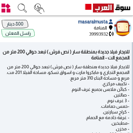
masaralmusta
800 دينار
المنامة
راسل المعلن
39993932
للايجار فيلا جديدة بمنطقة سار ( نص فرش ) تبعد حوالي 200 متر من
المجمع الت - المنامة
للايجار فيلا جديدة بمنطقة سار ( نص فرش ) تبعد حوالي 200 متر من
المجمع التجاري و مايكروا مارت و اسواق تسكو، مساحة الفيلا 201 مت.
مربع و مساحة البناء 310 متر مربع.
- تكييف مركزي.
- كبائن ملابس بجميع غرف النوم.
- صالتين.
- 3 غرف نوم.
-خمس حمامات.
- كراج سيارتين.
- غرفة خادمة مع الحمام.
-مطبخين.
- مخزن.