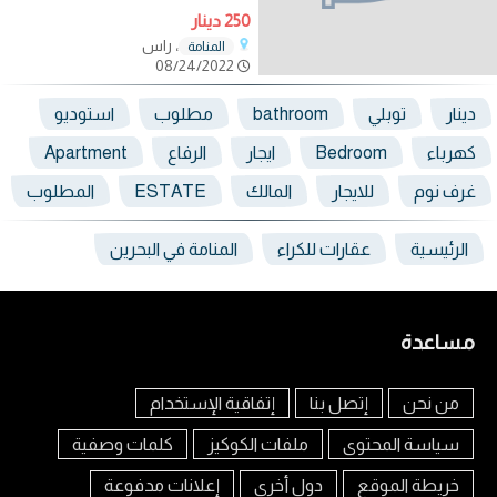
250 دينار
، راس
المنامة
08/24/2022
دينار
توبلي
bathroom
مطلوب
استوديو
كهرباء
Bedroom
ايجار
الرفاع
Apartment
غرف نوم
للايجار
المالك
ESTATE
المطلوب
الرئيسية
عقارات للكراء
المنامة في البحرين
مساعدة
من نحن
إتصل بنا
إتفاقية الإستخدام
سياسة المحتوى
ملفات الكوكيز
كلمات وصفية
خريطة الموقع
دول أخرى
إعلانات مدفوعة