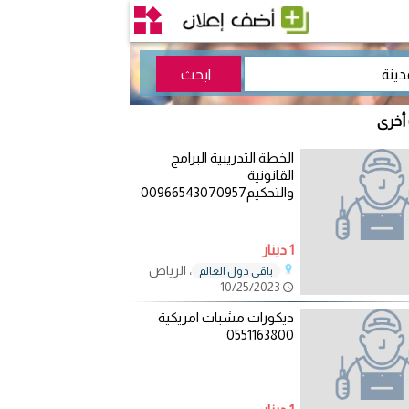
 أخرى
الخطة التدريبية البرامج
القانونية
والتحكيم00966543070957
1 دينار
، الرياض
باقي دول العالم
10/25/2023
ديكورات مشبات امريكية
0551163800