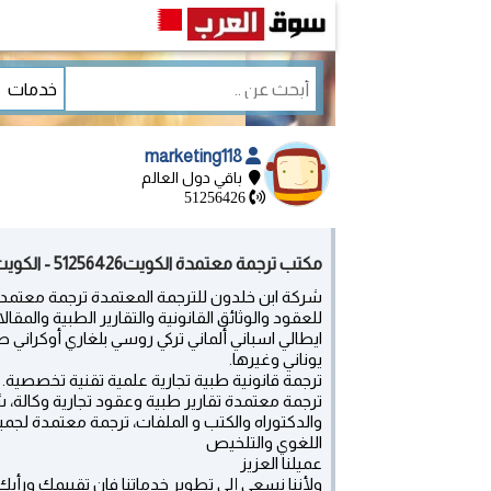
marketing118
باقي دول العالم
51256426
مكتب ترجمة معتمدة الكويت51256426 - الكويت
للعقود والوثائق القانونية والتقارير الطبية والمق
ايطالي اسباني ألماني تركي روسي بلغاري أوكراني
يوناني وغيرها.
ترجمة قانونية طبية تجارية علمية تقنية تخصصية.
ترجمة معتمدة تقارير طبية وعقود تجارية وكالة، ش
والدكتوراه والكتب و الملفات، ترجمة معتمدة لجميع
اللغوي والتلخيص
عميلنا العزيز
ولأننا نسعى إلى تطوير خدماتنا فإن تقييمك ورأيك 