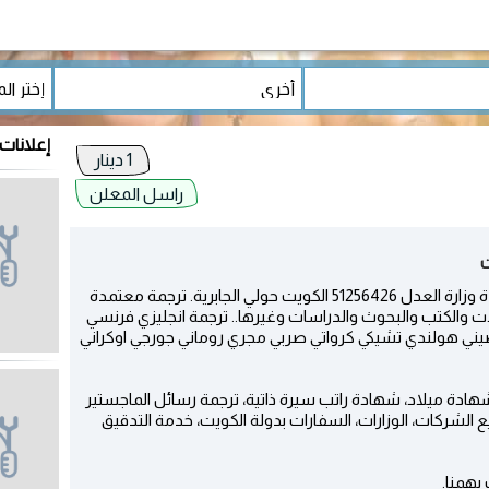
إعلانات
1 دينار
راسل المعلن
شركة ابن خلدون للترجمة المعتمدة ترجمة معتمدة وزارة العدل 51256426 الكويت حولي الجابرية. ترجمة معتمدة
الات والكتب والبحوث والدراسات وغيرها.. ترجمة انجليزي فرنسي
 صيني هولندي تشيكي كرواتي صربي مجري روماني جورجي اوكراني
هادة ميلاد، شهادة راتب سيرة ذاتية، ترجمة رسائل الماجستير
 الشركات، الوزارات، السفارات بدولة الكويت، خدمة التدقيق
يهمنا.