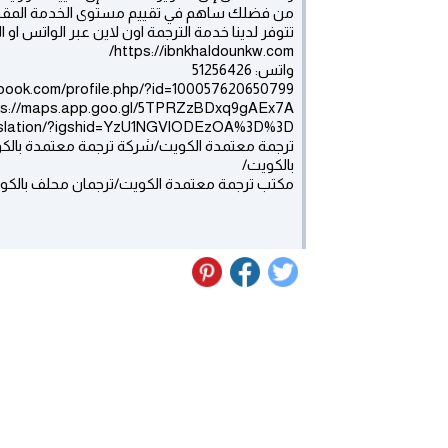
من فضلك ساهم في تقييم مستوى الخدمة المق
تتوفر لدينا خدمة الترجمة اون لاين عبر الواتس او ا
https://ibnkhaldounkw.com/
واتس: 51256426
ebook.com/profile.php/?id=100057620650799
ps://maps.app.goo.gl/5TPRZzBDxq9gAEx7A
ranslation/?igshid=YzU1NGVlODEzOA%3D%3D
ترجمة معتمدة الكويت/شركة ترجمة معتمدة بال
بالكويت/
مكتب ترجمة معتمدة الكويت/ترجمان محلف بالكويت/fied translation in Kuwait