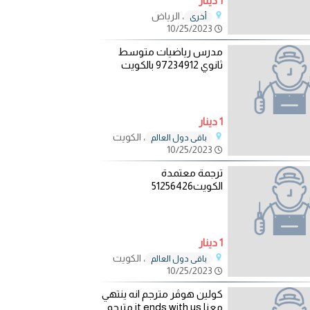
1 دينار
، الرياض
أخرى
10/25/2023
مدرس رياضيات متوسط
ثانوي 97234912 بالكويت
1 دينار
، الكويت
باقي دول العالم
10/25/2023
ترجمة معتمدة
الكويت51256426
1 دينار
، الكويت
باقي دول العالم
10/25/2023
كولين هوڤر مترجم انه ينتهي
معنا it ends with us مترجم