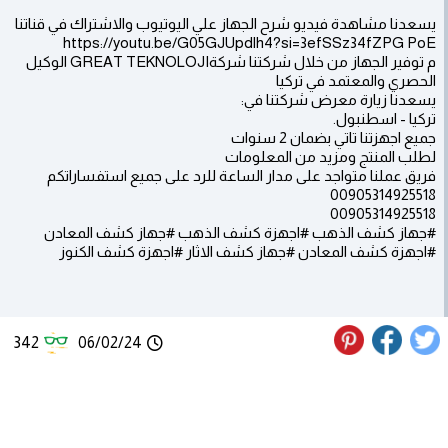
يسعدنا مشاهدة فيديو شرح الجهاز علي اليوتيوب والاشتراك في قناتنا
https://youtu.be/G05GJUpdlh4?si=3efSSz34fZPG PoE
م توفير الجهاز من خلال شركتنا شركةGREAT TEKNOLOJI الوكيل
الحصري والمعتمد في تركيا
يسعدنا زيارة معرض شركتنا في:
تركيا - اسطنبول.
جميع اجهزتنا تاتي بضمان 2 سنوات
لطلب المنتج ومزيد من المعلومات
فريق عملنا متواجد على مدار الساعة للرد على جميع استفساراتكم
00905314925518
00905314925518
#جهاز كشف الذهب #اجهزة كشف الذهب #جهاز كشف المعادن
#اجهزة كشف المعادن #جهاز كشف الاثار #اجهزة كشف الكنوز
342
06/02/24