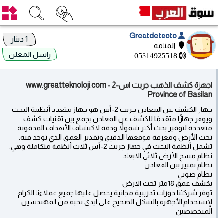
Greatdetecto
1 دينار
المنامة
راسل المعلن
05314925518
اجهزة كشف الذهب جريت اس-2 www.greatteknoloji.com -
Province of Basilan
جهاز الكشف عن المعادن جريت 2-أس هو جهاز متعدد أنظمة البحث
ويوفر جهازًا متقدمًا للكشف عن المعادن يجمع بين تقنيات كشف
متعددة لتوفير بحث أكثر شمولاً ودقة لاكتشاف الأهداف المدفونة
تحت الأرض ومعرفة موقعها الدقيق وتقدير العمق الذي توجد فيه.
تشمل أنظمة البحث في جهاز جريت 2-أس ثلاث أنظمة متكاملة وهي:
نظام مسح الأرض ثلاثي الابعاد
نظام تمييز بين المعادن
نظام صوتي
يكشف عمق 18متر تحت الارض
توفر شركتنا دورات تدريبية مجانية يحصل عليها جميع عملاءنا الكرام
لإستخدام الأجهزة بالشكل الصحيح علي ايدى نخبة من المهندسين
المتخصصين