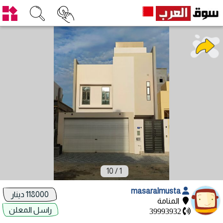
10
/
1
masaralmusta
118000 دينار
المنامة
راسل المعلن
39993932