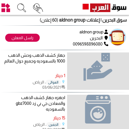
سوق البحرين
| إعلانات aldnon group
(60 إعلان)
aldnon group
البحرين
راسل المعلن
0096598896080
جهاز كشف الذهب وحش الذهب
1000 بالسعوديه وجميع دول العالم
1 دينار
، الرياض
العوالي
03/06/2021
اجهزه جهاز كشف الذهب
والمعادن جي بي زد gbz7000
بالسعوديه
15 دينار
، الرياض
الجفين