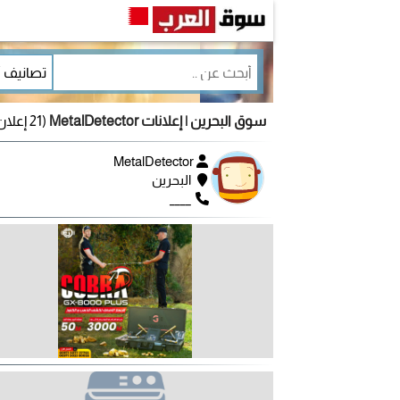
سوق البحرين
| إعلانات MetalDetector
(21 إعلان)
MetalDetector
البحرين
____