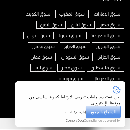
سوق الإمارات
سوق المغرب
سوق الكويت
سوق مصر
سوق لبنان
سوق اليمن
سوق السعودية
سوق سوريا
سوق الأردن
سوق البحرين
سوق العراق
سوق تونس
سوق الجزائر
سوق السودان
سوق عمان
سوق فلسطين
سوق قطر
سوق ليبيا
سوق الصومال
سوق موريتانيا
تابعنا على
نحن نستخدم ملفات تعريف الارتباط كجزء أساسي من
موقعنا الإلكتروني.
السماح بالجميع
إدارة الإعدادات
أضف إعلانك
ComplyDog
Compliance powered by
سوق العرب البحرين © 2026