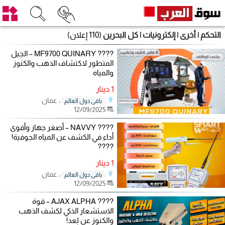
التحكم | أخرى | إلكترونيات | كل البحرين
(110 إعلان)
???? MF9700 QUINARY – الجيل
المتطور لاكتشاف الذهب والكنوز
والمياه
1 دينار
، عمان
باقي دول العالم
12/09/2025
???? NAVVY – أصغر جهاز وأقوى
أداء في الكشف عن المياه الجوفية!
????
1 دينار
، عمان
باقي دول العالم
12/09/2025
???? AJAX ALPHA – قوة
الاستشعار الذكي لكشف الذهب
والكنوز عن بُعد!