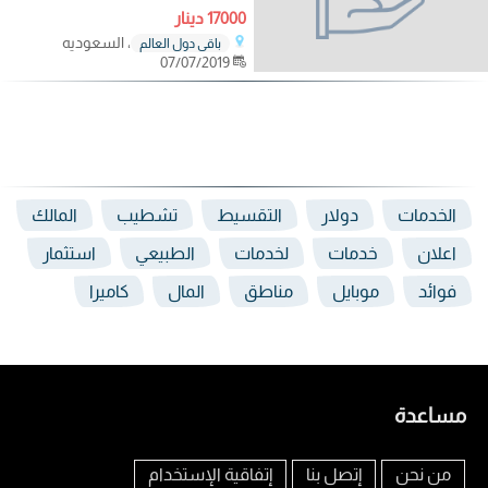
17000 دينار
، السعوديه
باقي دول العالم
07/07/2019
الخدمات
دولار
التقسيط
تشطيب
المالك
اعلان
خدمات
لخدمات
الطبيعي
استثمار
فوائد
موبايل
مناطق
المال
كاميرا
مساعدة
من نحن
إتصل بنا
إتفاقية الإستخدام