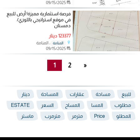
09/15/2025
فرصة استثمارية مميزة! أرض للبيع
في موقع استراتيجي باللوزي/
دمستان
123377 دينار
، المنامة
المنامة
09/15/2025
1
2
»
للبيع
مساحة
عقارات
المساحة
دينار
مطلوب
المسا
المساح
السعر
ESTATE
المطلو
Price
مترمر
مترمرب
ماستر