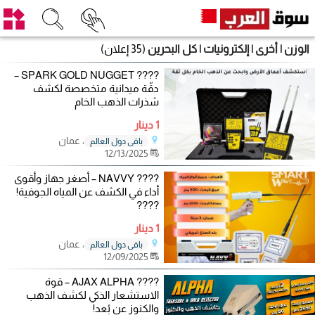
الوزن | أخرى | إلكترونيات | كل البحرين
(35 إعلان)
???? SPARK GOLD NUGGET –
دقّة ميدانية متخصصة لكشف
شذرات الذهب الخام
1 دينار
، عمان
باقي دول العالم
12/13/2025
???? NAVVY – أصغر جهاز وأقوى
أداء في الكشف عن المياه الجوفية!
????
1 دينار
، عمان
باقي دول العالم
12/09/2025
???? AJAX ALPHA – قوة
الاستشعار الذكي لكشف الذهب
والكنوز عن بُعد!