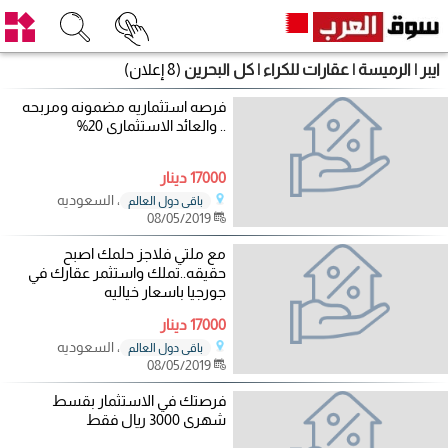
ايبر | الرميسة | عقارات للكراء | كل البحرين
(8 إعلان)
فرصه استثماريه مضمونه ومربحه
.. والعائد الاستثمارى 20%
17000 دينار
، السعوديه
باقي دول العالم
08/05/2019
مع ملتي فلاجز حلمك اصبح
حقيقه..تملك واستثمر عقارك في
جورجيا باسعار خياليه
17000 دينار
، السعوديه
باقي دول العالم
08/05/2019
فرصتك في الاستثمار بقسط
شهرى 3000 ريال فقط