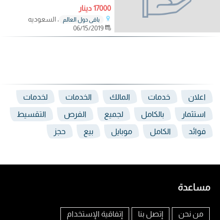
17000 دينار
، السعوديه
باقي دول العالم
06/15/2019
اعلان
خدمات
المالك
الخدمات
لخدمات
استثمار
بالكامل
لجميع
الفرص
التقسيط
فوائد
الكامل
موبايل
بيع
حجز
مساعدة
من نحن
إتصل بنا
إتفاقية الإستخدام