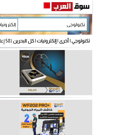
تكنولوجي | أخرى | إلكترونيات | كل البحرين
(58 إعلان)