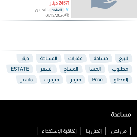
24571 دينار
، البحرين
المنامة
01/15/2020
للبيع
مساحة
عقارات
المساحة
دينار
مطلوب
المسا
المساح
السعر
ESTATE
المطلو
Price
مترمر
مترمرب
ماستر
مساعدة
من نحن
إتصل بنا
إتفاقية الإستخدام