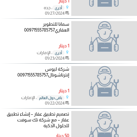
1 دينار
، جده
أخرى
01/27/2024
سمانا للتطوير
العقاري00971555785757
1 دينار
، الإمارات
أخرى
01/23/2024
شركة ليوس
إنترناشونال00971555785757
1 دينار
، الإمارات
باقي دول العالم
01/22/2024
تصميم تطبيق عقار – إنشاء تطبيق
عقار – مع شركة تك سوفت
للحلول الذكية
50 دينار