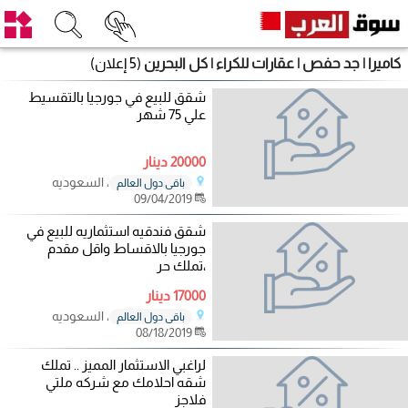
كاميرا | جد حفص | عقارات للكراء | كل البحرين
(5 إعلان)
شقق للبيع في جورجيا بالتقسيط
علي 75 شهر
20000 دينار
، السعوديه
باقي دول العالم
09/04/2019
شقق فندقيه استثماريه للبيع في
جورجيا بالاقساط واقل مقدم
،تملك حر
17000 دينار
، السعوديه
باقي دول العالم
08/18/2019
لراغبي الاستثمار المميز .. تملك
شقه احلامك مع شركه ملتي
فلاجز