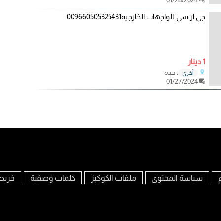
جي ار سي للواجهات الخارجيه009660505325431
1 دينار
، جده
أخرى
01/27/2024
سياسة المحتوى
ملفات الكوكيز
كلمات وصفية
خريط