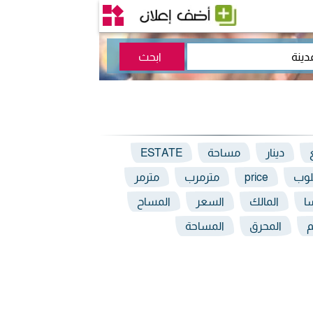
دينار
مساحة
ESTATE
وب
price
مترمرب
مترمر
ا
المالك
السعر
المساح
م
المحرق
المساحة