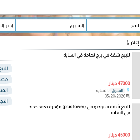
للبيع شقة في برج تهامة في الساية
للبيع
مطل
47000 دينار
المس
، السايه
المحرق
05/20/2026
الاج
للبيع شقة ستوديو في (plus tower) مؤجرة بعقد جديد
في السايه
45000 دينار