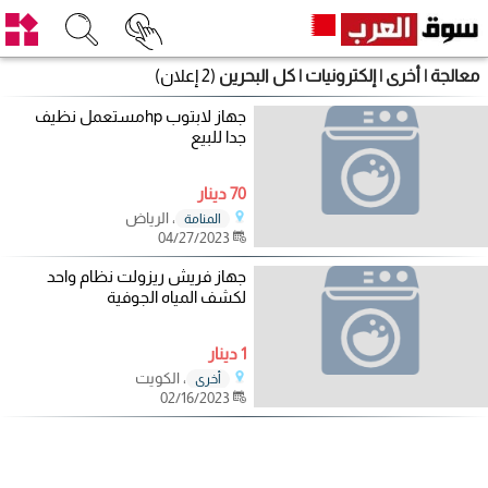
معالجة | أخرى | إلكترونيات | كل البحرين
(2 إعلان)
جهاز لابتوب hpمستعمل نظيف
جدا للبيع
70 دينار
، الرياض
المنامة
04/27/2023
جهاز فريش ريزولت نظام واحد
لكشف المياه الجوفية
1 دينار
، الكويت
أخرى
02/16/2023