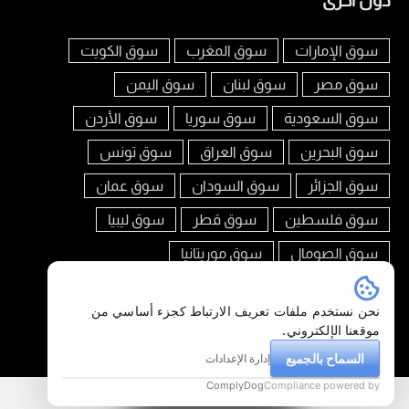
دول أخرى
سوق الإمارات
سوق المغرب
سوق الكويت
سوق مصر
سوق لبنان
سوق اليمن
سوق السعودية
سوق سوريا
سوق الأردن
سوق البحرين
سوق العراق
سوق تونس
سوق الجزائر
سوق السودان
سوق عمان
سوق فلسطين
سوق قطر
سوق ليبيا
سوق الصومال
سوق موريتانيا
تابعنا على
نحن نستخدم ملفات تعريف الارتباط كجزء أساسي من
موقعنا الإلكتروني.
السماح بالجميع
إدارة الإعدادات
أضف إعلانك
ComplyDog
Compliance powered by
سوق العرب البحرين © 2026