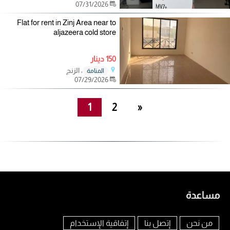
07/31/2026
Flat for rent in Zinj Area near to
aljazeera cold store
150 دينار
، الزنج
المنامة
07/29/2026
1
2
»
مساعدة
من نحن
إتصل بنا
إتفاقية الإستخدام