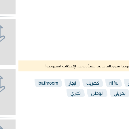
نقوصا! سوق العرب غير مسؤولة عن الإعلانات المعروضة!
riffa
كهرباء
ايجار
bathroom
بحريني
الوطن
تجاري