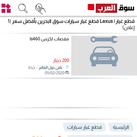
قطع غيار | Lexus قطع غيار سيارات سوق البحرين بأفضل سعر
(1
إعلان)
مقصات لكزس ls460
200 دينار
، جدة
باقي دول العالم
01/02/2020
الرئيسية
قطع غيار سيارات