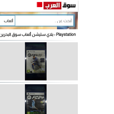
Playstation - بلاي ستيشن ألعاب سوق البحرين بأفضل سعر