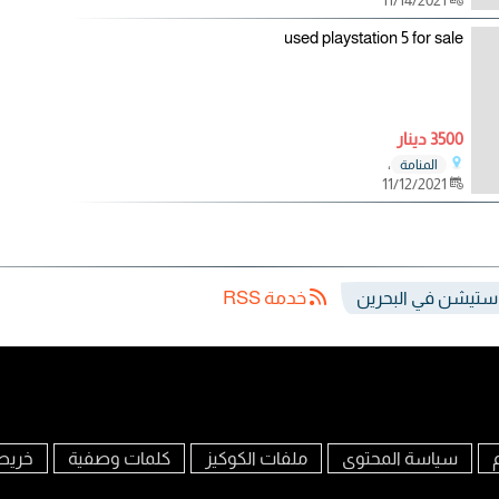
used playstation 5 for sale
3500 دينار
،
المنامة
11/12/2021
خدمة RSS
سياسة المحتوى
ملفات الكوكيز
كلمات وصفية
خريط