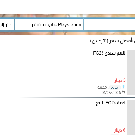
(11 إعلان)
للبيع سيدي FC23
5 دينار
، مدينة
أخرى
01/25/2026
لعبة FC24 للبيع
6 دينار