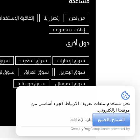
مساعدة
من نحن
إتصل بنا
إتفاقية الإستخدام
إعلانات مدفوعة
دول أخرى
سوق الإمارات
سوق المغرب
سوق 
سوق البحرين
سوق العراق
سوق ت
سوق الصومال
سوق موريتانيا
تابعنا على
نحن نستخدم ملفات تعريف الارتباط كجزء أساسي من
موقعنا الإلكتروني.
السماح بالجميع
إدارة الإعدادات
ComplyDog
Compliance powered by