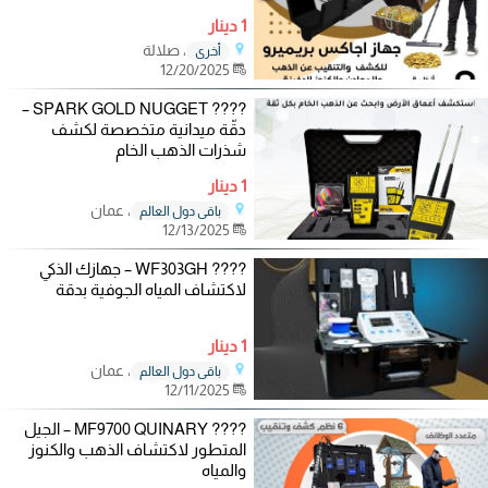
1 دينار
، صلالة
أخرى
12/20/2025
???? SPARK GOLD NUGGET –
دقّة ميدانية متخصصة لكشف
شذرات الذهب الخام
1 دينار
، عمان
باقي دول العالم
12/13/2025
???? WF303GH – جهازك الذكي
لاكتشاف المياه الجوفية بدقة
1 دينار
، عمان
باقي دول العالم
12/11/2025
???? MF9700 QUINARY – الجيل
المتطور لاكتشاف الذهب والكنوز
والمياه