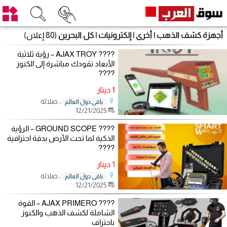
أجهزة كشف الذهب | أخرى | إلكترونيات | كل البحرين
(80 إعلان)
???? AJAX TROY – رؤية ثلاثية
الأبعاد تقودك مباشرة إلى الكنوز
????
1 دينار
، صلالة
باقي دول العالم
12/21/2025
???? GROUND SCOPE – الرؤية
الذكية لما تحت الأرض بدقة احترافية
????
1 دينار
، صلالة
باقي دول العالم
12/21/2025
???? AJAX PRIMERO – القوة
الشاملة لكشف الذهب والكنوز
باحتراف