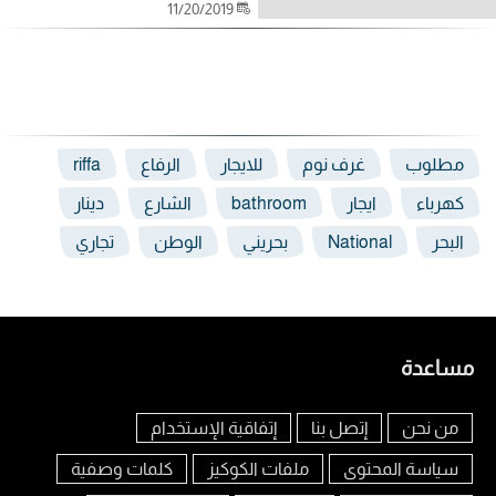
11/20/2019
مطلوب
غرف نوم
للايجار
الرفاع
riffa
كهرباء
ايجار
bathroom
الشارع
دينار
البحر
National
بحريني
الوطن
تجاري
مساعدة
من نحن
إتصل بنا
إتفاقية الإستخدام
سياسة المحتوى
ملفات الكوكيز
كلمات وصفية